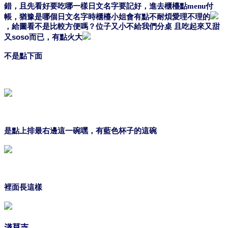
錯，且先看好要吃哪一樣日文名字要記好，進去櫃檯點menu付
帳，猶豫是哪個日文名字時櫃檯小姐會有點不耐煩愛理不理的
，給圖看不是比較方便嗎？位子又小不給我們分桌
且吃起來又甜
又
soso
而已
，有點火大
不是點下面
是點上排最右邊這一碗嘿，有藍色杯子的這碗
裡面長這樣
淺草寺