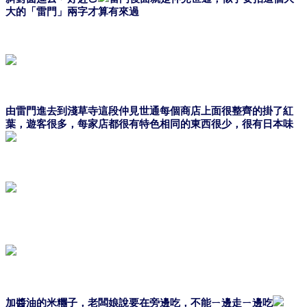
大的「雷門」兩字才算有來過
由雷門進去到淺草寺這段仲見世通每個商店上面很整齊的掛了紅
葉，遊客很多，每家店都很有特色相同的東西很少，很有日本味
加醬油的米糰子，老闆娘說要在旁邊吃，不能ㄧ邊走ㄧ邊吃