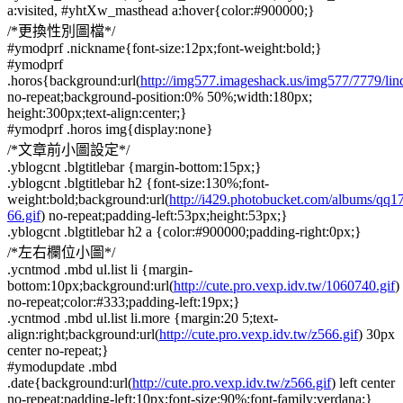
a:visited, #yhtXw_masthead a:hover{color:#900000;}
/*更換性別圖檔*/
#ymodprf .nickname{font-size:12px;font-weight:bold;}
#ymodprf
.horos{background:url(
http://img577.imageshack.us/img577/7779/lin
no-repeat;background-position:0% 50%;width:180px;
height:300px;text-align:center;}
#ymodprf .horos img{display:none}
/*文章前小圖設定*/
.yblogcnt .blgtitlebar {margin-bottom:15px;}
.yblogcnt .blgtitlebar h2 {font-size:130%;font-
weight:bold;background:url(
http://i429.photobucket.com/albums/q
66.gif
) no-repeat;padding-left:53px;height:53px;}
.yblogcnt .blgtitlebar h2 a {color:#900000;padding-right:0px;}
/*左右欄位小圖*/
.ycntmod .mbd ul.list li {margin-
bottom:10px;background:url(
http://cute.pro.vexp.idv.tw/1060740.gif
)
no-repeat;color:#333;padding-left:19px;}
.ycntmod .mbd ul.list li.more {margin:20 5;text-
align:right;background:url(
http://cute.pro.vexp.idv.tw/z566.gif
) 30px
center no-repeat;}
#ymodupdate .mbd
.date{background:url(
http://cute.pro.vexp.idv.tw/z566.gif
) left center
no-repeat;padding-left:10px;font-size:90%;font-family:verdana;}