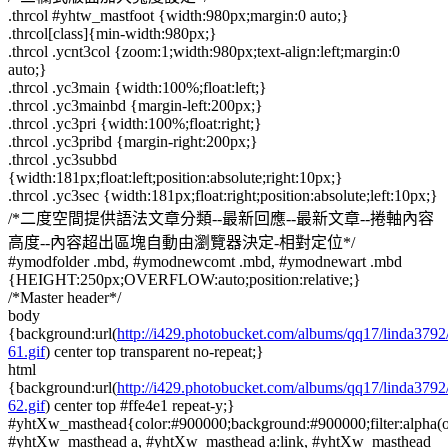
.thrcol #yhtw_mastfoot {width:980px;margin:0 auto;}
.thrcol[class]{min-width:980px;}
.thrcol .ycnt3col {zoom:1;width:980px;text-align:left;margin:0
auto;}
.thrcol .yc3main {width:100%;float:left;}
.thrcol .yc3mainbd {margin-left:200px;}
.thrcol .yc3pri {width:100%;float:right;}
.thrcol .yc3pribd {margin-right:200px;}
.thrcol .yc3subbd
{width:181px;float:left;position:absolute;right:10px;}
.thrcol .yc3sec {width:181px;float:right;position:absolute;left:10px;}
/*二度空間提供語法文章分類--最新回應--最新文章--捲軸內容
高度--內容超出區塊自動由瀏覽器決定-相對定位*/
#ymodfolder .mbd, #ymodnewcomt .mbd, #ymodnewart .mbd
{HEIGHT:250px;OVERFLOW:auto;position:relative;}
/*Master header*/
body
{background:url(
http://i429.photobucket.com/albums/qq17/linda3
61.gif
) center top transparent no-repeat;}
html
{background:url(
http://i429.photobucket.com/albums/qq17/linda3
62.gif
) center top #ffe4e1 repeat-y;}
#yhtXw_masthead{color:#900000;background:#900000;filter:alpha(op
#yhtXw_masthead a, #yhtXw_masthead a:link, #yhtXw_masthead