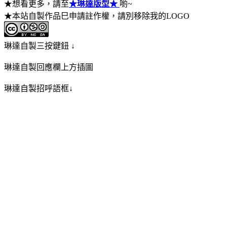
★想看更多，請至
★琳達版型★
喲~
★本站自製作品巳申請註作權，請別移除我的LOGO
琳達自製三按鍵鈕 ↓
琳達自製回應欄上方插圖
琳達自製招呼語框↓