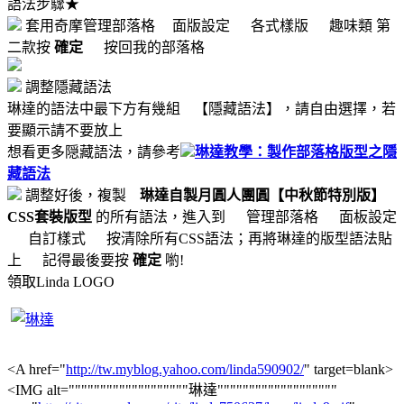
語法步驟★
套用奇摩管理部落格
面版設定
各式樣版
趣味類 第
二款按
確定
按回我的部落格
調整隱藏語法
琳達的語法中最下方有幾組
【隱藏語法】，請自由選擇，若
要顯示請不要放上
想看更多隠藏語法，請參考
琳達教學：製作部落格版型之隱
藏語法
調整好後，複製
琳達自製月圓人團圓【中秋節特別版】
CSS套裝版型
的所有語法，進入到
管理部落格
面板設定
自訂樣式
按清除所有CSS語法；再將琳達的版型語法貼
上
記得最後要按
確定
喲!
領取Linda LOGO
<A href="
http://tw.myblog.yahoo.com/linda590902/
" target=blank>
<IMG alt="""""""""""""""""""琳達"""""""""""""""""""