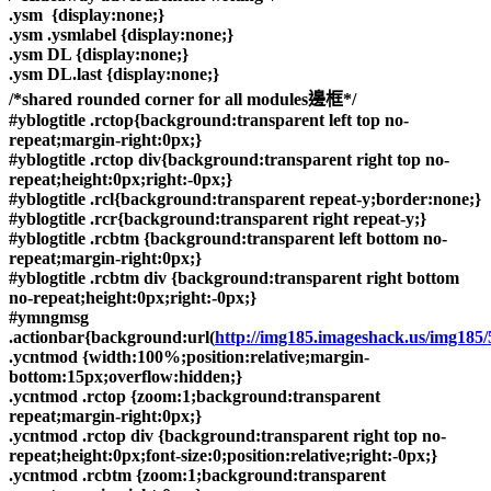
.ysm {display:none;}
.ysm .ysmlabel {display:none;}
.ysm DL {display:none;}
.ysm DL.last {display:none;}
/*shared rounded corner for all modules邊框*/
#yblogtitle .rctop{background:transparent left top no-
repeat;margin-right:0px;}
#yblogtitle .rctop div{background:transparent right top no-
repeat;height:0px;right:-0px;}
#yblogtitle .rcl{background:transparent repeat-y;border:none;}
#yblogtitle .rcr{background:transparent right repeat-y;}
#yblogtitle .rcbtm {background:transparent left bottom no-
repeat;margin-right:0px;}
#yblogtitle .rcbtm div {background:transparent right bottom
no-repeat;height:0px;right:-0px;}
#ymngmsg
.actionbar{background:url(
http://img185.imageshack.us/img185/
.ycntmod {width:100%;position:relative;margin-
bottom:15px;overflow:hidden;}
.ycntmod .rctop {zoom:1;background:transparent
repeat;margin-right:0px;}
.ycntmod .rctop div {background:transparent right top no-
repeat;height:0px;font-size:0;position:relative;right:-0px;}
.ycntmod .rcbtm {zoom:1;background:transparent