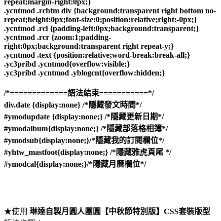
repeat;margin-right:0px;}
.ycntmod .rcbtm div {background:transparent right bottom no-
repeat;height:0px;font-size:0;position:relative;right:-0px;}
.ycntmod .rcl {padding-left:0px;background:transparent;}
.ycntmod .rcr {zoom:1;padding-
right:0px;background:transparent right repeat-y;}
.ycntmod .text {position:relative;word-break:break-all;}
.yc3pribd .ycntmod{overflow:visible;}
.yc3pribd .ycntmod .yblogcnt{overflow:hidden;}
/*=============語法結束===========*/
div.date {display:none} /*隱藏發文時間*/
#ymodupdate {display:none;} /*隱藏更新日期*/
#ymodalbum{display:none;} /*隱藏部落格相簿*/
#ymodsub{display:none;}/*隱藏我的訂閱欄位*/
#yhtw_mastfoot{display:none;} /*隱藏雅虎頁尾 */
#ymodcal{display:none;}/*隱藏月曆欄位*/
★使用
琳達自製月圓人團圓【中秋節特別版】CSS套裝版型